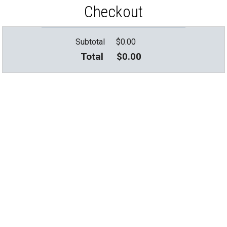
Checkout
Subtotal
$
0.00
Total
$
0.00